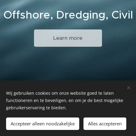
Offshore, Dredging, Civil
Learn more
Tel.
:
+31(0)6 82 69 28 93
Wij gebruiken cookies om onze website goed te laten
functioneren en te beveiligen, en om je de best mogelijke
KvK: 97359386
gebruikerservaring te bieden.
BTW: NL868017723B01
Thijs@frankentechnicalmanagement.com
Accepteer alleen noodzakelijke
Alles accepteren
Cookies